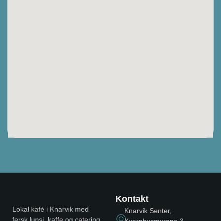
Kontakt
Lokal kafé i Knarvik med
Knarvik Senter,
fersk lunsj, kaffe og catering