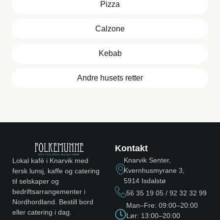
Pizza
Calzone
Kebab
Andre husets retter
Kontakt
Knarvik Senter,
Lokal kafé i Knarvik med
Kvernhusmyrane 3,
fersk lunsj, kaffe og catering
5914 Isdalstø
til selskaper og
bedriftsarrangementer i
56 35 19 05 / 92 32 32 99
Nordhordland. Bestill bord
Man–Fre: 09:00–20:00
eller catering i dag.
Lør: 13:00–20:00